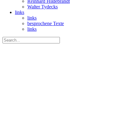
Reinhard Hildebrandt
Walter Tydecks
links
links
besprochene Texte
links