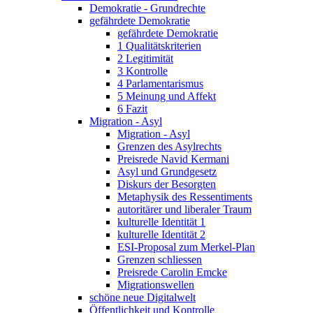
Demokratie - Grundrechte
gefährdete Demokratie
gefährdete Demokratie
1 Qualitätskriterien
2 Legitimität
3 Kontrolle
4 Parlamentarismus
5 Meinung und Affekt
6 Fazit
Migration - Asyl
Migration - Asyl
Grenzen des Asylrechts
Preisrede Navid Kermani
Asyl und Grundgesetz
Diskurs der Besorgten
Metaphysik des Ressentiments
autoritärer und liberaler Traum
kulturelle Identität 1
kulturelle Identität 2
ESI-Proposal zum Merkel-Plan
Grenzen schliessen
Preisrede Carolin Emcke
Migrationswellen
schöne neue Digitalwelt
Öffentlichkeit und Kontrolle