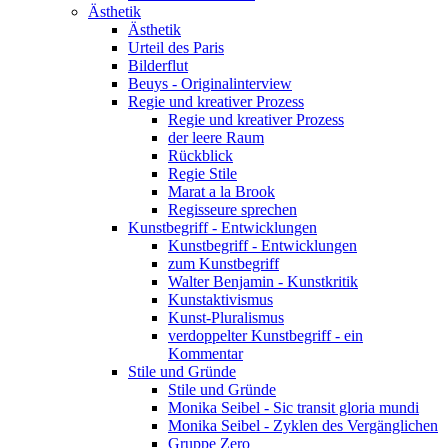
Ästhetik
Ästhetik
Urteil des Paris
Bilderflut
Beuys - Originalinterview
Regie und kreativer Prozess
Regie und kreativer Prozess
der leere Raum
Rückblick
Regie Stile
Marat a la Brook
Regisseure sprechen
Kunstbegriff - Entwicklungen
Kunstbegriff - Entwicklungen
zum Kunstbegriff
Walter Benjamin - Kunstkritik
Kunstaktivismus
Kunst-Pluralismus
verdoppelter Kunstbegriff - ein
Kommentar
Stile und Gründe
Stile und Gründe
Monika Seibel - Sic transit gloria mundi
Monika Seibel - Zyklen des Vergänglichen
Gruppe Zero