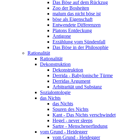
Das Böse auf dem Rückzug
Zoo der Bosheiten
malum das nicht böse ist
böse als Eigenschaft
Entwendete Differenzen
Platons Entdeckung
Antigone
Erzählung vom Sündenfall
Das Böse in der Philosophie
Rationalität
Rationalität
Dekonstruktion
Dekonstruktion
Derrida - Babylonische Türme
Derridas Argument
Arbitrarität und Substanz
Sozialontologie
das Nichts
das Nichts
Spuren des Nichts
Kant - Das Nichts verschwindet
Hegel - never sleeps
Sartre - Menschenerfindung
vom Grund - Heidegger
vom Grund - Heidegger