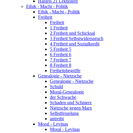
Hararis 21 Lektionen
Ethik - Macht - Politik
Ethik - Macht - Politik
Freiheit
Freiheit
1 Freiheit
2 Freiheit und Schicksal
3 Freiheit Selbstwiderspruch
4 Freiheit und Sozialkredit
5 Freiheit 5
6 Freiheit 6
7 Freiheit 7
8 Freiheit 8
Freiheitsbegriffe
Genealogie - Nietzsche
Genealogie - Nietzsche
Schuld
Moral-Genealogie
der Schwache
Schaden und Schmerz
Nietzsche gegen Marx
Selbstfesselung
antreibt
Moral - Levinas
Moral - Levinas