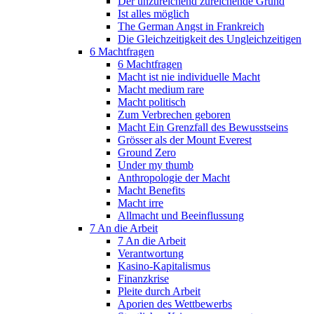
Der unzureichend zureichende Grund
Ist alles möglich
The German Angst in Frankreich
Die Gleichzeitigkeit des Ungleichzeitigen
6 Machtfragen
6 Machtfragen
Macht ist nie individuelle Macht
Macht medium rare
Macht politisch
Zum Verbrechen geboren
Macht Ein Grenzfall des Bewusstseins
Grösser als der Mount Everest
Ground Zero
Under my thumb
Anthropologie der Macht
Macht Benefits
Macht irre
Allmacht und Beeinflussung
7 An die Arbeit
7 An die Arbeit
Verantwortung
Kasino-Kapitalismus
Finanzkrise
Pleite durch Arbeit
Aporien des Wettbewerbs