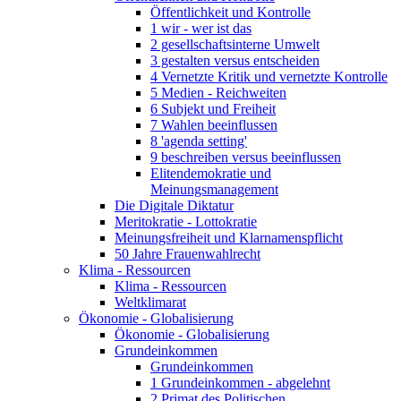
Öffentlichkeit und Kontrolle
1 wir - wer ist das
2 gesellschaftsinterne Umwelt
3 gestalten versus entscheiden
4 Vernetzte Kritik und vernetzte Kontrolle
5 Medien - Reichweiten
6 Subjekt und Freiheit
7 Wahlen beeinflussen
8 'agenda setting'
9 beschreiben versus beeinflussen
Elitendemokratie und
Meinungsmanagement
Die Digitale Diktatur
Meritokratie - Lottokratie
Meinungsfreiheit und Klarnamenspflicht
50 Jahre Frauenwahlrecht
Klima - Ressourcen
Klima - Ressourcen
Weltklimarat
Ökonomie - Globalisierung
Ökonomie - Globalisierung
Grundeinkommen
Grundeinkommen
1 Grundeinkommen - abgelehnt
2 Primat des Politischen