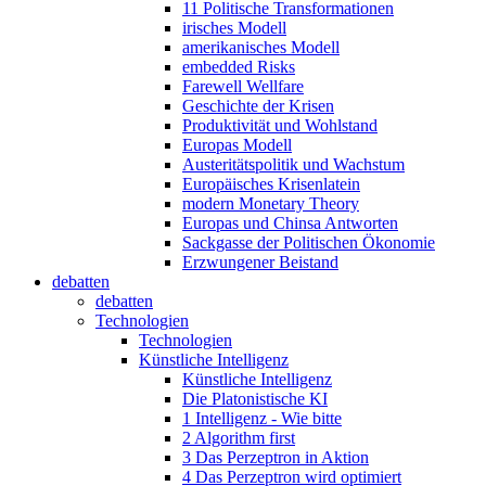
11 Politische Transformationen
irisches Modell
amerikanisches Modell
embedded Risks
Farewell Wellfare
Geschichte der Krisen
Produktivität und Wohlstand
Europas Modell
Austeritätspolitik und Wachstum
Europäisches Krisenlatein
modern Monetary Theory
Europas und Chinsa Antworten
Sackgasse der Politischen Ökonomie
Erzwungener Beistand
debatten
debatten
Technologien
Technologien
Künstliche Intelligenz
Künstliche Intelligenz
Die Platonistische KI
1 Intelligenz - Wie bitte
2 Algorithm first
3 Das Perzeptron in Aktion
4 Das Perzeptron wird optimiert