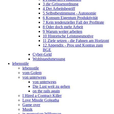
3 die Grössenordnung
4 Der Arbeitsbegriff
5 Selbstbestimmung - Autonomie
6 Konsum Eigentum Produktivität
7 Kein tendenzieller Fall der Profitrate
8 Oder doch mehr Arbeit
9 Warum weiter arbeiten
10 Historische Leistungsmotive
11 Ziele setzen - die Fahnen am Horizont
12 Appendix - Pros und Kontras zum
BGE
Cyber-Geld
Wohlstandsmessung
lebensstile
lebensstile
vom Golem
von unterwegs
von unterwegs
Die Lust weit zu gehen
on the rails again
I Hired a Contract Killer
Love Missile Golgatha
Game over
Musik
in memoriam Willemsen