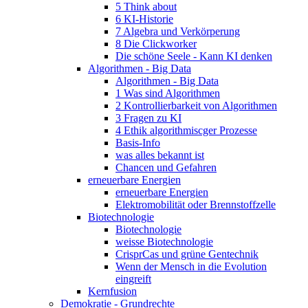
5 Think about
6 KI-Historie
7 Algebra und Verkörperung
8 Die Clickworker
Die schöne Seele - Kann KI denken
Algorithmen - Big Data
Algorithmen - Big Data
1 Was sind Algorithmen
2 Kontrollierbarkeit von Algorithmen
3 Fragen zu KI
4 Ethik algorithmiscger Prozesse
Basis-Info
was alles bekannt ist
Chancen und Gefahren
erneuerbare Energien
erneuerbare Energien
Elektromobilität oder Brennstoffzelle
Biotechnologie
Biotechnologie
weisse Biotechnologie
CrisprCas und grüne Gentechnik
Wenn der Mensch in die Evolution
eingreift
Kernfusion
Demokratie - Grundrechte