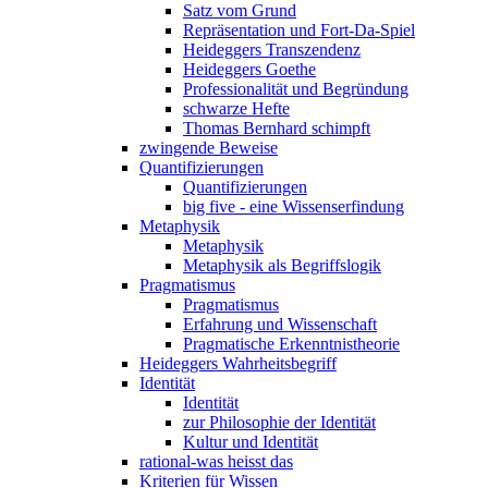
Satz vom Grund
Repräsentation und Fort-Da-Spiel
Heideggers Transzendenz
Heideggers Goethe
Professionalität und Begründung
schwarze Hefte
Thomas Bernhard schimpft
zwingende Beweise
Quantifizierungen
Quantifizierungen
big five - eine Wissenserfindung
Metaphysik
Metaphysik
Metaphysik als Begriffslogik
Pragmatismus
Pragmatismus
Erfahrung und Wissenschaft
Pragmatische Erkenntnistheorie
Heideggers Wahrheitsbegriff
Identität
Identität
zur Philosophie der Identität
Kultur und Identität
rational-was heisst das
Kriterien für Wissen