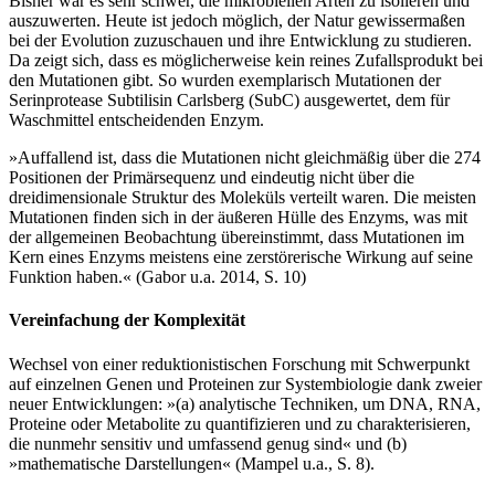
Bisher war es sehr schwer, die mikrobiellen Arten zu isolieren und
auszuwerten. Heute ist jedoch möglich, der Natur gewissermaßen
bei der Evolution zuzuschauen und ihre Entwicklung zu studieren.
Da zeigt sich, dass es möglicherweise kein reines Zufallsprodukt bei
den Mutationen gibt. So wurden exemplarisch Mutationen der
Serinprotease Subtilisin Carlsberg (SubC) ausgewertet, dem für
Waschmittel entscheidenden Enzym.
»Auffallend ist, dass die Mutationen nicht gleichmäßig über die 274
Positionen der Primärsequenz und eindeutig nicht über die
dreidimensionale Struktur des Moleküls verteilt waren. Die meisten
Mutationen finden sich in der äußeren Hülle des Enzyms, was mit
der allgemeinen Beobachtung übereinstimmt, dass Mutationen im
Kern eines Enzyms meistens eine zerstörerische Wirkung auf seine
Funktion haben.« (Gabor u.a. 2014, S. 10)
Vereinfachung der Komplexität
Wechsel von einer reduktionistischen Forschung mit Schwerpunkt
auf einzelnen Genen und Proteinen zur Systembiologie dank zweier
neuer Entwicklungen: »(a) analytische Techniken, um DNA, RNA,
Proteine oder Metabolite zu quantifizieren und zu charakterisieren,
die nunmehr sensitiv und umfassend genug sind« und (b)
»mathematische Darstellungen« (Mampel u.a., S. 8).