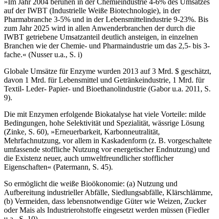
»Im Jahr 2004 beruhen in der Chemieindustrie 4-6% des Umsatzes
auf der IWBT (Industrielle Weiße Biotechnologie), in der
Pharmabranche 3-5% und in der Lebensmittelindustrie 9-23%. Bis
zum Jahr 2025 wird in allen Anwenderbranchen der durch die
IWBT getriebene Umsatzanteil deutlich ansteigen, in einzelnen
Branchen wie der Chemie- und Pharmaindustrie um das 2,5- bis 3-
fache.« (Nusser u.a., S. i)
Globale Umsätze für Enzyme wurden 2013 auf 3 Mrd. $ geschätzt,
davon 1 Mrd. für Lebensmittel und Getränkeindustrie, 1 Mrd. für
Textil- Leder- Papier- und Bioethanolindustrie (Gabor u.a. 2011, S.
9).
Die mit Enzymen erfolgende Biokatalyse hat viele Vorteile: milde
Bedingungen, hohe Selektivität und Spezialität, wässrige Lösung
(Zinke, S. 60), »Erneuerbarkeit, Karbonneutralität,
Mehrfachnutzung, vor allem in Kaskadenform (z. B. vorgeschaltete
umfassende stoffliche Nutzung vor energetischer Endnutzung) und
die Existenz neuer, auch umweltfreundlicher stofflicher
Eigenschaften« (Patermann, S. 45).
So ermöglicht die weiße Bioökonomie: (a) Nutzung und
Aufbereitung industrieller Abfälle, Siedlungsabfälle, Klärschlämme,
(b) Vermeiden, dass lebensnotwendige Güter wie Weizen, Zucker
oder Mais als Industrierohstoffe eingesetzt werden müssen (Fiedler
u.a., S. 10).