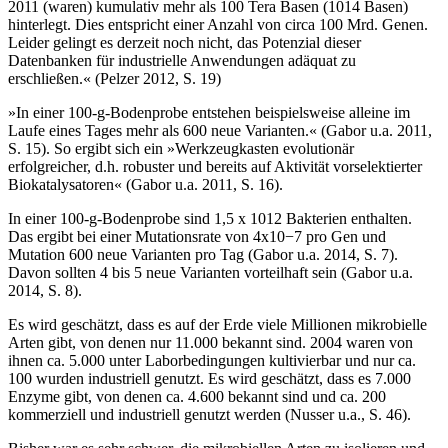
2011 (waren) kumulativ mehr als 100 Tera Basen (10
14
Basen)
hinterlegt. Dies entspricht einer Anzahl von circa 100 Mrd. Genen.
Leider gelingt es derzeit noch nicht, das Potenzial dieser
Datenbanken für industrielle Anwendungen adäquat zu
erschließen.« (Pelzer 2012, S. 19)
»In einer 100-g-Bodenprobe entstehen beispielsweise alleine im
Laufe eines Tages mehr als 600 neue Varianten.« (Gabor u.a. 2011,
S. 15). So ergibt sich ein »Werkzeugkasten evolutionär
erfolgreicher, d.h. robuster und bereits auf Aktivität vorselektierter
Biokatalysatoren« (Gabor u.a. 2011, S. 16).
In einer 100-g-Bodenprobe sind 1,5 x 10
12
Bakterien enthalten.
Das ergibt bei einer Mutationsrate von 4x10
−7
pro Gen und
Mutation 600 neue Varianten pro Tag (Gabor u.a. 2014, S. 7).
Davon sollten 4 bis 5 neue Varianten vorteilhaft sein (Gabor u.a.
2014, S. 8).
Es wird geschätzt, dass es auf der Erde viele Millionen mikrobielle
Arten gibt, von denen nur 11.000 bekannt sind. 2004 waren von
ihnen ca. 5.000 unter Laborbedingungen kultivierbar und nur ca.
100 wurden industriell genutzt. Es wird geschätzt, dass es 7.000
Enzyme gibt, von denen ca. 4.600 bekannt sind und ca. 200
kommerziell und industriell genutzt werden (Nusser u.a., S. 46).