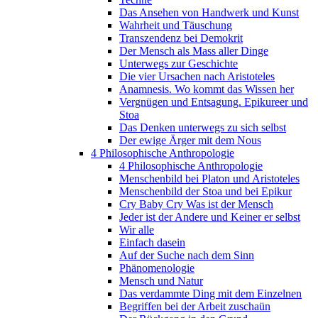
Das Ansehen von Handwerk und Kunst
Wahrheit und Täuschung
Transzendenz bei Demokrit
Der Mensch als Mass aller Dinge
Unterwegs zur Geschichte
Die vier Ursachen nach Aristoteles
Anamnesis. Wo kommt das Wissen her
Vergnügen und Entsagung. Epikureer und
Stoa
Das Denken unterwegs zu sich selbst
Der ewige Ärger mit dem Nous
4 Philosophische Anthropologie
4 Philosophische Anthropologie
Menschenbild bei Platon und Aristoteles
Menschenbild der Stoa und bei Epikur
Cry Baby Cry Was ist der Mensch
Jeder ist der Andere und Keiner er selbst
Wir alle
Einfach dasein
Auf der Suche nach dem Sinn
Phänomenologie
Mensch und Natur
Das verdammte Ding mit dem Einzelnen
Begriffen bei der Arbeit zuschaün