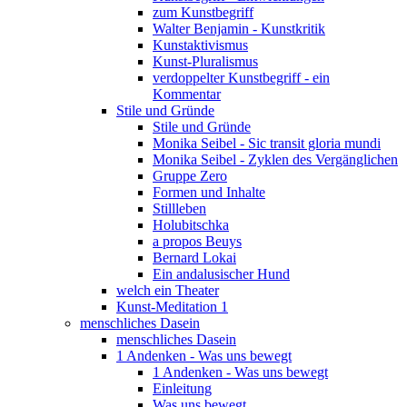
zum Kunstbegriff
Walter Benjamin - Kunstkritik
Kunstaktivismus
Kunst-Pluralismus
verdoppelter Kunstbegriff - ein
Kommentar
Stile und Gründe
Stile und Gründe
Monika Seibel - Sic transit gloria mundi
Monika Seibel - Zyklen des Vergänglichen
Gruppe Zero
Formen und Inhalte
Stillleben
Holubitschka
a propos Beuys
Bernard Lokai
Ein andalusischer Hund
welch ein Theater
Kunst-Meditation 1
menschliches Dasein
menschliches Dasein
1 Andenken - Was uns bewegt
1 Andenken - Was uns bewegt
Einleitung
Was uns bewegt