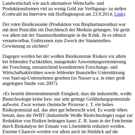
Landwirtschaft wie auch alternativer Wirtschafts- und
Produktionsformen viel zu wenig Geld zur Verfügung« zu stellen
(Gottwald im Interview mit Huffingtonpost am 23.9.2014;
Link
).
Der roten Bioökonomie (Produktion von Biopharmazeutika) war
mit dem Penicillin ein Durchbruch der Medizin gelungen. Sie gerät
vor allem mit der Stammzellentherapie in die Kritik. Ist es ethisch
verantwortbar, Embryonen zum Zweck der Stammzellen-
Gewinnung zu züchten?
Dagegen werden bei der weißen Bioökonomie Risiken vor allem
bei fehlenden Fachkräften, mangelnder Anwendungsorientierung
der Forschung, unzureichend koordinierten Forschungs- und
Wirtschaftsaktivitäten sowie fehlender finanzieller Unterstützung
von Start-up-Unternehmen gesehen (so Nusser u.a. in einer groß
angelegten Studie von 2007).
»Es besteht übereinstimmende Einigkeit, dass die industrielle, weiße
Biotechnologie keine bzw. nur sehr geringe Gefährdungspotenziale
aufweist. Zwar weisen chemische Prozesse z. T. ein hohes
Risikopotenzial auf, das aber gut beherrscht wird. Es wurde öfters
betont, dass die IWBT (Industrielle Weiße Biotechnologie) sogar zur
Reduktion von Risiken beitragen kann: Z. B. kann in der Fettchemie
durch Biokatalyse der Einsatz von Lösemitteln reduziert werden.
Enorme Chancen werden vor allem auch im Hinblick auf die