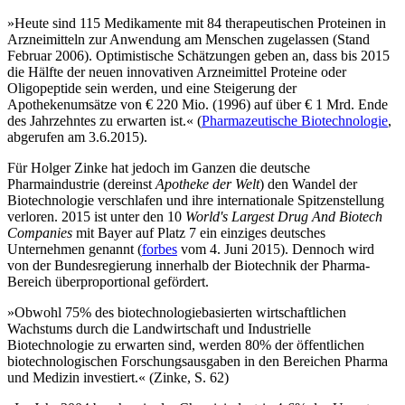
»Heute sind 115 Medikamente mit 84 therapeutischen Proteinen in
Arzneimitteln zur Anwendung am Menschen zugelassen (Stand
Februar 2006). Optimistische Schätzungen geben an, dass bis 2015
die Hälfte der neuen innovativen Arzneimittel Proteine oder
Oligopeptide sein werden, und eine Steigerung der
Apothekenumsätze von € 220 Mio. (1996) auf über € 1 Mrd. Ende
des Jahrzehntes zu erwarten ist.« (
Pharmazeutische Biotechnologie
,
abgerufen am 3.6.2015).
Für Holger Zinke hat jedoch im Ganzen die deutsche
Pharmaindustrie (dereinst
Apotheke der Welt
) den Wandel der
Biotechnologie verschlafen und ihre internationale Spitzenstellung
verloren. 2015 ist unter den 10
World's Largest Drug And Biotech
Companies
mit Bayer auf Platz 7 ein einziges deutsches
Unternehmen genannt (
forbes
vom 4. Juni 2015). Dennoch wird
von der Bundesregierung innerhalb der Biotechnik der Pharma-
Bereich überproportional gefördert.
»Obwohl 75% des biotechnologiebasierten wirtschaftlichen
Wachstums durch die Landwirtschaft und Industrielle
Biotechnologie zu erwarten sind, werden 80% der öffentlichen
biotechnologischen Forschungsausgaben in den Bereichen Pharma
und Medizin investiert.« (Zinke, S. 62)