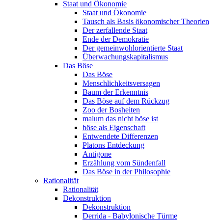
Staat und Ökonomie
Staat und Ökonomie
Tausch als Basis ökonomischer Theorien
Der zerfallende Staat
Ende der Demokratie
Der gemeinwohlorientierte Staat
Überwachungskapitalismus
Das Böse
Das Böse
Menschlichkeitsversagen
Baum der Erkenntnis
Das Böse auf dem Rückzug
Zoo der Bosheiten
malum das nicht böse ist
böse als Eigenschaft
Entwendete Differenzen
Platons Entdeckung
Antigone
Erzählung vom Sündenfall
Das Böse in der Philosophie
Rationalität
Rationalität
Dekonstruktion
Dekonstruktion
Derrida - Babylonische Türme