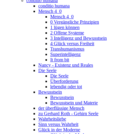
conditio humana
conditio humana
Mensch 4_0
Mensch 4_0
0 Vergängliche Prinzipien
1 lügen können
2 Offene Systeme
3 Intelligenz und Bewusstsein
4 Glück versus Freiheit
Transhumanismus
Superintelligenz
It from bit
Nancy - Existenz und Reales
Die Seele
Die Seele
Überforderung
lebendig oder tot
Bewusstsein
Bewusstsein
Bewusstsein und Materie
der überflüssige Mensch
zu Gerhard Roth - Gehirn Seele
Wahrheitsliebe
Sinn versus Wahrheit
Glück in der Moderne