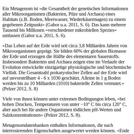
Ein Metagenom ist »die Gesamtheit der genetischen Informationen
aller Mikroorganismen (Bakterien, Pilze und Archaea) eines
Habitats (z.B. Boden, Meerwasser, Wiederkäuermagen) zu einem
gegebenen Zeitpunkt« (Gabor u.a. 2011, S. 6). Das kann mehrere
Tausend bis Millionen »verschiedener mikrobiellen Spezies«
umfassen (Gabor u.a. 2011, S. 6).
»Das Leben auf der Erde wird seit circa 3,8 Milliarden Jahren von
Mikroorganismen geprägt. Sie bilden 60% der globalen Biomasse
der Erde und erzeugen die Hälfte des elementaren Sauerstoffs.
Insbesondere Bakterien und Archaea zeigen eine im Verlaufe der
Evolution entwickelte einzigartige physiologische und biochemische
Vielfalt. Die Gesamtzahl prokaryotischer Zellen auf der Erde wird
auf unvorstellbare 4 - 6 x 10
30
geschätzt. Alleine in 1 g Boden
werden bis zu 10 Milliarden (10
10
) bakterielle Zellen vermutet.«
(Pelzer 2012, S. 8)
Viele von ihnen können unter extremen Bedingungen leben, »bei
hohen Drucken, Temperaturen von unter −10° C bis circa 120° C,
aber auch bei für andere Organismen tödlichen pH-Werten und
Salzkonzentrationen« (Pelzer 2012, S. 8).
Metagenomdatenbanken enthalten Informationen, die nach
interessierenden Eigenschaften ausgewertet werden können. »Ende