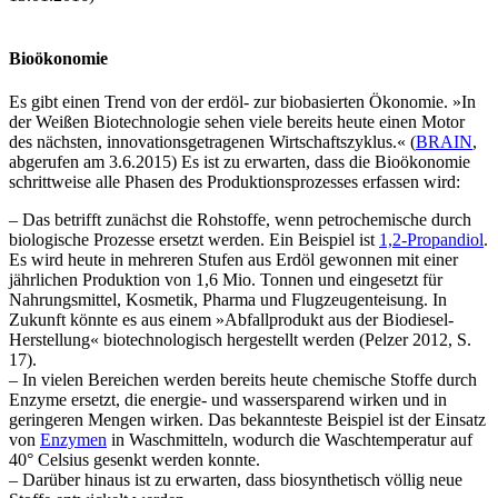
Bioökonomie
Es gibt einen Trend von der erdöl- zur biobasierten Ökonomie. »In
der Weißen Biotechnologie sehen viele bereits heute einen Motor
des nächsten, innovationsgetragenen Wirtschaftszyklus.« (
BRAIN
,
abgerufen am 3.6.2015) Es ist zu erwarten, dass die Bioökonomie
schrittweise alle Phasen des Produktionsprozesses erfassen wird:
– Das betrifft zunächst die Rohstoffe, wenn petrochemische durch
biologische Prozesse ersetzt werden. Ein Beispiel ist
1,2-Propandiol
.
Es wird heute in mehreren Stufen aus Erdöl gewonnen mit einer
jährlichen Produktion von 1,6 Mio. Tonnen und eingesetzt für
Nahrungsmittel, Kosmetik, Pharma und Flugzeugenteisung. In
Zukunft könnte es aus einem »Abfallprodukt aus der Biodiesel-
Herstellung« biotechnologisch hergestellt werden (Pelzer 2012, S.
17).
– In vielen Bereichen werden bereits heute chemische Stoffe durch
Enzyme ersetzt, die energie- und wassersparend wirken und in
geringeren Mengen wirken. Das bekannteste Beispiel ist der Einsatz
von
Enzymen
in Waschmitteln, wodurch die Waschtemperatur auf
40° Celsius gesenkt werden konnte.
– Darüber hinaus ist zu erwarten, dass biosynthetisch völlig neue