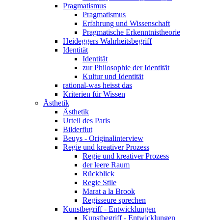
Pragmatismus
Pragmatismus
Erfahrung und Wissenschaft
Pragmatische Erkenntnistheorie
Heideggers Wahrheitsbegriff
Identität
Identität
zur Philosophie der Identität
Kultur und Identität
rational-was heisst das
Kriterien für Wissen
Ästhetik
Ästhetik
Urteil des Paris
Bilderflut
Beuys - Originalinterview
Regie und kreativer Prozess
Regie und kreativer Prozess
der leere Raum
Rückblick
Regie Stile
Marat a la Brook
Regisseure sprechen
Kunstbegriff - Entwicklungen
Kunstbegriff - Entwicklungen