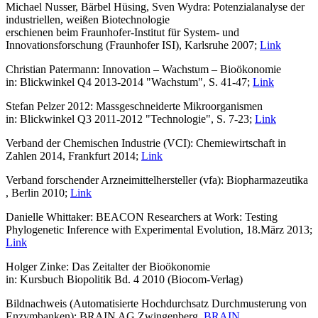
Michael Nusser, Bärbel Hüsing, Sven Wydra: Potenzialanalyse der
industriellen, weißen Biotechnologie
erschienen beim Fraunhofer-Institut für System- und
Innovationsforschung (Fraunhofer ISI), Karlsruhe 2007;
Link
Christian Patermann: Innovation – Wachstum – Bioökonomie
in: Blickwinkel Q4 2013-2014 "Wachstum", S. 41-47;
Link
Stefan Pelzer 2012: Massgeschneiderte Mikroorganismen
in: Blickwinkel Q3 2011-2012 "Technologie", S. 7-23;
Link
Verband der Chemischen Industrie (VCI): Chemiewirtschaft in
Zahlen 2014, Frankfurt 2014;
Link
Verband forschender Arzneimittelhersteller (vfa): Biopharmazeutika
, Berlin 2010;
Link
Danielle Whittaker: BEACON Researchers at Work: Testing
Phylogenetic Inference with Experimental Evolution, 18.März 2013;
Link
Holger Zinke: Das Zeitalter der Bioökonomie
in: Kursbuch Biopolitik Bd. 4 2010 (Biocom-Verlag)
Bildnachweis (Automatisierte Hochdurchsatz Durchmusterung von
Enzymbanken): BRAIN AG Zwingenberg,
BRAIN