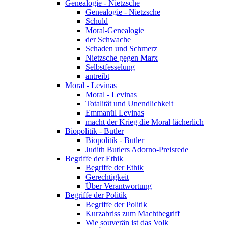
Genealogie - Nietzsche
Genealogie - Nietzsche
Schuld
Moral-Genealogie
der Schwache
Schaden und Schmerz
Nietzsche gegen Marx
Selbstfesselung
antreibt
Moral - Levinas
Moral - Levinas
Totalität und Unendlichkeit
Emmanül Levinas
macht der Krieg die Moral lächerlich
Biopolitik - Butler
Biopolitik - Butler
Judith Butlers Adorno-Preisrede
Begriffe der Ethik
Begriffe der Ethik
Gerechtigkeit
Über Verantwortung
Begriffe der Politik
Begriffe der Politik
Kurzabriss zum Machtbegriff
Wie souverän ist das Volk