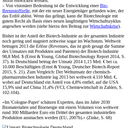
Stoffe entwickelt werden.
– Von visionärer Bedeutung ist die Entwicklung einer
Bio-
Brennstoffzelle
, mit der ein neuer Energieträger gefunden wäre, der
das Erdöl ablöst. Wenn das gelingt, kann die Biotechnologie mit
gutem Recht als Basis eines neuen langfristigen Wirtschaftszyklus
angesehen werden (siehe hierzu den Beitrag zur
Wirtschaftskrise
).
Bisher ist der Anteil der Biotech-Industrie an der gesamten Industrie
noch gering und stagniert zeitweise sogar im Wachstum. Weltweit
betrugen 2013 die Erlöse (Revenues, das ist grob gesagt die Summe
des Umsatzes mit Produkten und Patenten) der Biotech-Industrie
98,8 Mrd. $ (Ernst & Young, Global Biotechnology Report 2014, S.
37). In Deutschland betrug der Umsatz 2014 1,15 Mrd. € bei ca.
10.000 Beschäftigten (Ernst & Young, Deutscher Biotech-Report
2015, S. 21). Zum Vergleich: Der Weltumsatz der chemisch-
pharmazeutischen Industrie lag 2013 bei weltweit 4.110 Mrd. €,
wobei auf Deutschland ein Anteil von 4,8% entfiel, auf die USA
15,9% und auf China 31,4% (VCI, Chemiewirtschaft in Zahlen, S.
102-104).
»Im 'Cologne-Paper' schätzen Experten, dass im Jahre 2030
Biomaterialien und Bioenergie mit einem Volumen von weltweit
rund 300 Milliarden Euro ein Drittel der gesamten industriellen
Produktion ausmachen werden (EU, 2007b).« (Zinke, S. 68)