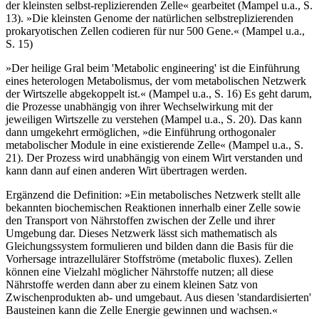
der kleinsten selbst-replizierenden Zelle« gearbeitet (Mampel u.a., S.
13). »Die kleinsten Genome der natürlichen selbstreplizierenden
prokaryotischen Zellen codieren für nur 500 Gene.« (Mampel u.a.,
S. 15)
»Der heilige Gral beim 'Metabolic engineering' ist die Einführung
eines heterologen Metabolismus, der vom metabolischen Netzwerk
der Wirtszelle abgekoppelt ist.« (Mampel u.a., S. 16) Es geht darum,
die Prozesse unabhängig von ihrer Wechselwirkung mit der
jeweiligen Wirtszelle zu verstehen (Mampel u.a., S. 20). Das kann
dann umgekehrt ermöglichen, »die Einführung orthogonaler
metabolischer Module in eine existierende Zelle« (Mampel u.a., S.
21). Der Prozess wird unabhängig von einem Wirt verstanden und
kann dann auf einen anderen Wirt übertragen werden.
Ergänzend die Definition: »Ein metabolisches Netzwerk stellt alle
bekannten biochemischen Reaktionen innerhalb einer Zelle sowie
den Transport von Nährstoffen zwischen der Zelle und ihrer
Umgebung dar. Dieses Netzwerk lässt sich mathematisch als
Gleichungssystem formulieren und bilden dann die Basis für die
Vorhersage intrazellulärer Stoffströme (metabolic fluxes). Zellen
können eine Vielzahl möglicher Nährstoffe nutzen; all diese
Nährstoffe werden dann aber zu einem kleinen Satz von
Zwischenprodukten ab- und umgebaut. Aus diesen 'standardisierten'
Bausteinen kann die Zelle Energie gewinnen und wachsen.«