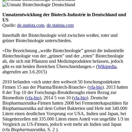
Umsatzentwicklung der Biotech-Industrie in Deutschland und
US
Quelle:
de.statista.com
,
de.statista.com
Innerhalb der Biotechnologie wird zwischen weißer, roter und
grüner Biotechnologie unterschieden.
»Die Bezeichnung „weiße Biotechnologie” grenzt die industrielle
Biotechnologie von der „grünen” und der „roten” Biotechnologie
ab, die sich mit Pflanzen und Medizinprodukten befassen, jedoch
gibt es mit beiden Bereichen Überschneidungen.« (
Wikipedia
,
abgerufen am 3.6.2015)
2010 befanden »sich unter den weltweit 50 forschungsstärksten
Firmen 15 aus der Pharma/Biotech-Branche« (
vfa-bio
). 2013 hatten
8 der Top 10 der Forschungs-Breakthroughs einen Bezug zur
Biomedizin (
vfa-bio
), 2014 5 von 10 (
vfa-bio
). Deutsche
Biopharmazeutika-Firmen hatten 2008 bei Fermenterkapazitäten für
Biopharmazeutika auf dem Gebiet Bakterien und Hefe mit 340.000
Litern einen deutlichen Vorsprung vor USA, Indien und Japan, bei
Säugetierzellen mit 335.000 Litern einen Anteil von ungefähr 1/3 im
Vergleich zu US-Firmen, jedoch weit mehr als Indien und Japan
(vfa
Biopharmazeutika
, S. 2 ).