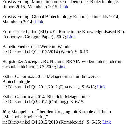
Ernst & Young: Momentum nutzen – Deutscher Biotechnologie-
Report 2015, Mannheim 2015;
Link
Ernst & Young: Global Biotechnology Reports, aktuell bis 2014,
Mannheim 2014;
Link
Europäische Union (EU): »En Route to the Knowledge-Based Bio-
Economy« (Cologne Paper), 2007;
Link
Babette Fiedler u.a.: Werte im Wandel
in: Blickwinkel Q1 2013/2014 (Werte), S. 6-19
Bergsträßer Anzeiger: BUND und BRAIN wollen miteinander im
Gespräch bleiben, 23.7.2009;
Link
Esther Gabor u.a. 2011: Metagenomics für die weisse
Biotechnologie
in: Blickwinkel Q1 2011/2012 (Diversität), S. 6-18;
Link
Esther Gabor u.a. 2014: Blickfeld Metagenomics
in: Blickwinkel Q3 2014 (Ordnung), S. 6-15
Jörg Mampel u.a.: Über den Umgang mit Komplexität beim
„Metabolic Engineering”
in: Blickwinkel Q4 2012/2013 (Komplexität), S. 6-25;
Link