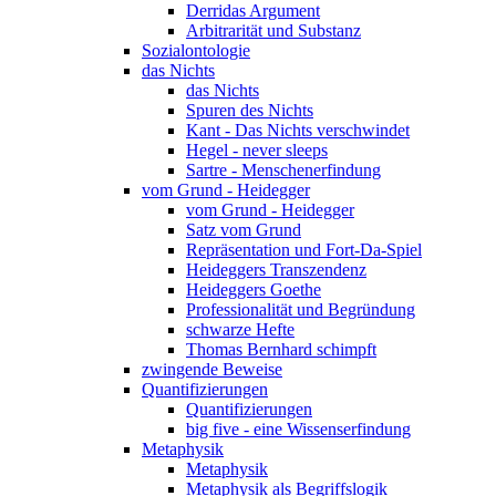
Derridas Argument
Arbitrarität und Substanz
Sozialontologie
das Nichts
das Nichts
Spuren des Nichts
Kant - Das Nichts verschwindet
Hegel - never sleeps
Sartre - Menschenerfindung
vom Grund - Heidegger
vom Grund - Heidegger
Satz vom Grund
Repräsentation und Fort-Da-Spiel
Heideggers Transzendenz
Heideggers Goethe
Professionalität und Begründung
schwarze Hefte
Thomas Bernhard schimpft
zwingende Beweise
Quantifizierungen
Quantifizierungen
big five - eine Wissenserfindung
Metaphysik
Metaphysik
Metaphysik als Begriffslogik