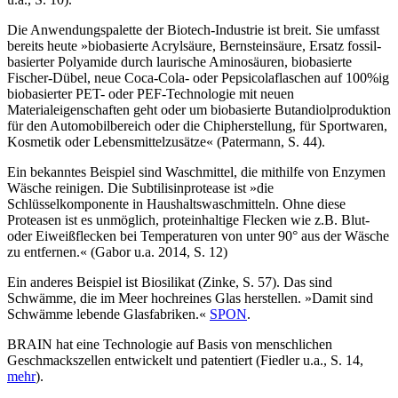
Die Anwendungspalette der Biotech-Industrie ist breit. Sie umfasst
bereits heute »biobasierte Acrylsäure, Bernsteinsäure, Ersatz fossil-
basierter Polyamide durch laurische Aminosäuren, biobasierte
Fischer-Dübel, neue Coca-Cola- oder Pepsicolaflaschen auf 100%ig
biobasierter PET- oder PEF-Technologie mit neuen
Materialeigenschaften geht oder um biobasierte Butandiolproduktion
für den Automobilbereich oder die Chipherstellung, für Sportwaren,
Kosmetik oder Lebensmittelzusätze« (Patermann, S. 44).
Ein bekanntes Beispiel sind Waschmittel, die mithilfe von Enzymen
Wäsche reinigen. Die Subtilisinprotease ist »die
Schlüsselkomponente in Haushaltswaschmitteln. Ohne diese
Proteasen ist es unmöglich, proteinhaltige Flecken wie z.B. Blut-
oder Eiweißflecken bei Temperaturen von unter 90° aus der Wäsche
zu entfernen.« (Gabor u.a. 2014, S. 12)
Ein anderes Beispiel ist Biosilikat (Zinke, S. 57). Das sind
Schwämme, die im Meer hochreines Glas herstellen. »Damit sind
Schwämme lebende Glasfabriken.«
SPON
.
BRAIN hat eine Technologie auf Basis von menschlichen
Geschmackszellen entwickelt und patentiert (Fiedler u.a., S. 14,
mehr
).