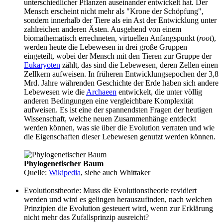
unterschiedlicher Pflanzen auseinander entwickelt hat. Der
Mensch erscheint nicht mehr als "Krone der Schöpfung",
sondern innerhalb der Tiere als ein Ast der Entwicklung unter
zahlreichen anderen Ästen. Ausgehend von einem
biomathematisch errechneten, virtuellen Anfangspunkt (
root
),
werden heute die Lebewesen in drei große Gruppen
eingeteilt, wobei der Mensch mit den Tieren zur Gruppe der
Eukaryoten
zählt, das sind die Lebewesen, deren Zellen einen
Zellkern aufweisen. In früheren Entwicklungsepochen der 3,8
Mrd. Jahre währenden Geschichte der Erde haben sich andere
Lebewesen wie die
Archaeen
entwickelt, die unter völlig
anderen Bedingungen eine vergleichbare Komplexität
aufweisen. Es ist eine der spannendsten Fragen der heutigen
Wissenschaft, welche neuen Zusammenhänge entdeckt
werden können, was sie über die Evolution verraten und wie
die Eigenschaften dieser Lebewesen genutzt werden können.
Phylogenetischer Baum
Quelle:
Wikipedia
, siehe auch Whittaker
Evolutionstheorie: Muss die Evolutionstheorie revidiert
werden und wird es gelingen herauszufinden, nach welchen
Prinzipien die Evolution gesteuert wird, wenn zur Erklärung
nicht mehr das Zufallsprinzip ausreicht?